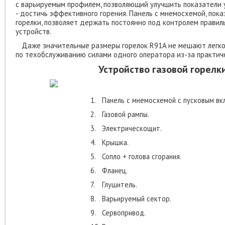
с варьируемым профилем, позволяющий улучшить показатели у
- достичь эффективного горения. Панель с мнемосхемой, по
горелки, позволяет держать постоянно под контролем правил
устройств.
Даже значительные размеры горелок R91A не мешают легко
по техобслуживанию силами одного оператора из-за практич
Устройство газовой горелк
1.
Панель с мнемосхемой с пусковым вк
2.
Газовой рампы.
3.
Электрическощит.
4.
Крышка.
5.
Сопло + голова сгорания.
6.
Фланец.
7.
Глушитель.
8.
Варьируемый сектор.
9.
Сервопривод.