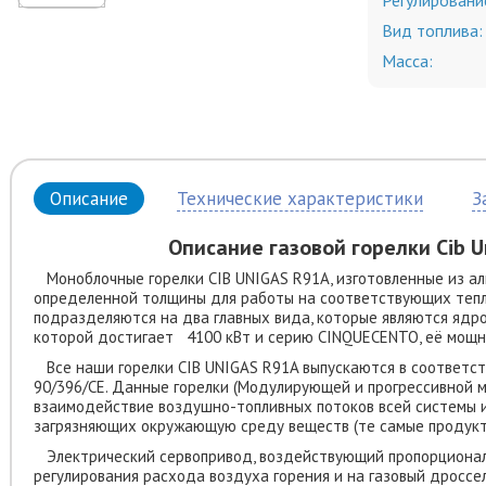
Регулировани
Вид топлива:
Масса:
Описание
Технические характеристики
З
Описание газовой горелки Cib U
Моноблочные горелки CIB UNIGAS R91A, изготовленные из ал
определенной толщины для работы на соответствующих теп
подразделяются на два главных вида, которые являются яд
которой достигает 4100 кВт и серию CINQUECENTO, её мощн
Все наши горелки CIB UNIGAS R91A выпускаются в соответст
90/396/СЕ. Данные горелки (Модулирующей и прогрессивной
взаимодействие воздушно-топливных потоков всей системы 
загрязняющих окружающую среду веществ (те самые продукты
Электрический сервопривод, воздействующий пропорционал
регулирования расхода воздуха горения и на газовый дроссе