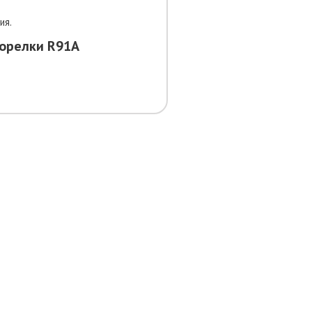
ия.
горелки R91A