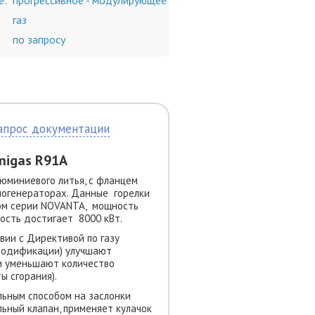
е:
прогрессивное - модулирующее
газ
по запросу
апрос документации
nigas R91A
юминиевого литья, с фланцем
логенераторах. Данные горелки
ром серии NOVANTA, мощность
ость достигает 8000 кВт.
вии с Директивой по газу
 модификации) улучшают
и уменьшают количество
 сгорания).
ьным способом на заслонки
льный клапан, применяет кулачок