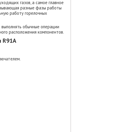
ходящих газов, а самое главное
казывающая разные фазы работы
ьную работу горелочных
 выполнять обычные операции
ного расположения компонентов.
и R91A
лючателем.