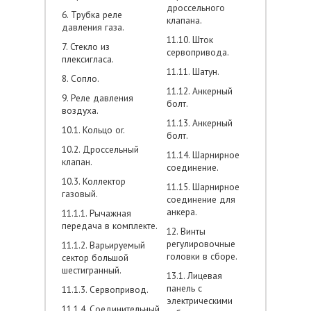
дроссельного
6. Трубка реле
клапана.
давления газа.
11.10. Шток
7. Стекло из
сервопривода.
плексигласа.
11.11. Шатун.
8. Сопло.
11.12. Анкерный
9. Реле давления
болт.
воздуха.
11.13. Анкерный
10.1. Кольцо or.
болт.
10.2. Дроссельный
11.14. Шарнирное
клапан.
соединение.
10.3. Коллектор
11.15. Шарнирное
газовый.
соединение для
анкера.
11.1.1. Рычажная
передача в комплекте.
12. Винты
регулировочные
11.1.2. Варьируемый
головки в сборе.
сектор большой
шестигранный.
13.1. Лицевая
панель с
11.1.3. Сервопривод.
электрическими
11.1.4. Соединительный