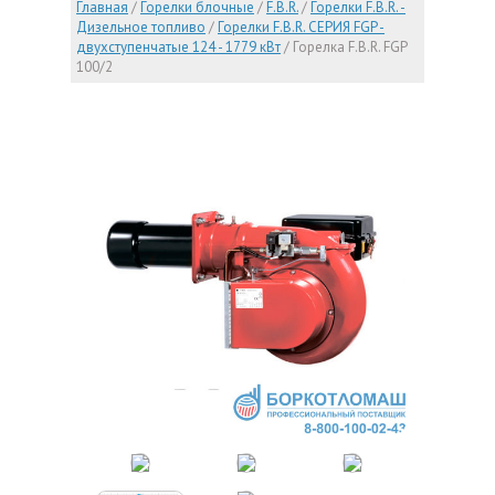
Главная
/
Горелки блочные
/
F.B.R.
/
Горелки F.B.R. -
Дизельное топливо
/
Горелки F.B.R. СЕРИЯ FGP -
двухступенчатые 124 - 1779 кВт
/
Горелка F.B.R. FGP
100/2