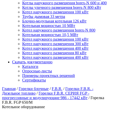
Котлы наружного размещения borex-N 600 и 400
Котлы уличного размещения borex-N 800 кВт
Котел наружного размещения 100 кВт
Трубы дымовая 33 метра
Блочно-модульная котельная 126 кВт
Котельная мощностью 10 МВт
Котел наружного размещения borex-N 800
Котельная мощностью 10,5 МВт
Котел наружного размещения 100 кВт
Котел наружного размещения 300 кВт
Котел наружного размещения 400 кВт
Котел наружного размещения 80 кВт
Котел наружного размещения 400 кВт
Скачать документацию
Каталоги
Опросные-листы
Примеры проектных решений
Сертификаты
Главная
/
Горелки блочные
/
F.B.R.
/
Горелки F.B.R. -
Дизельное топливо
/
Горелки F.B.R. СЕРИЯ FGP -
прогрессивные и модулирующие 986 - 17442 кВт
/
Горелка
F.B.R. FGP 650/M
Котельное оборудование