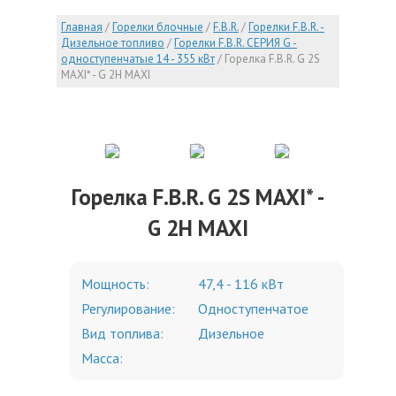
Главная
/
Горелки блочные
/
F.B.R.
/
Горелки F.B.R. -
Дизельное топливо
/
Горелки F.B.R. СЕРИЯ G -
одноступенчатые 14 - 355 кВт
/
Горелка F.B.R. G 2S
MAXI* - G 2H MAXI
Горелка F.B.R. G 2S MAXI* -
G 2H MAXI
Мощность:
47,4 - 116 кВт
Регулирование:
Одноступенчатое
Вид топлива:
Дизельное
Масса: