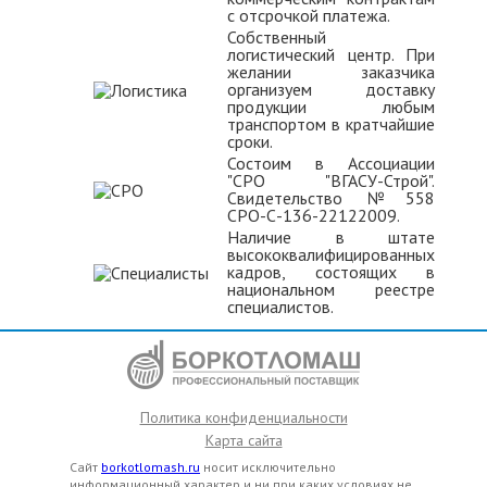
с отсрочкой платежа.
Собственный
логистический центр. При
желании заказчика
организуем доставку
продукции любым
транспортом в кратчайшие
сроки.
Состоим в Ассоциации
"СРО "ВГАСУ-Строй".
Свидетельство №558
СРО-С-136-22122009.
Наличие в штате
высококвалифицированных
кадров, состоящих в
национальном реестре
специалистов.
Политика конфиденциальности
Карта сайта
Сайт
borkotlomash.ru
носит исключительно
информационный характер и ни при каких условиях не