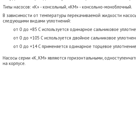
Типы насосов: «К» - консольный, «КМ» - консольно-моноблочный.
В зависимости от температуры перекачиваемой жидкости насос
следующими
видами уплотнений:
от 0 до +85 С используется одинарное сальниковое уплотне
от 0 до +105 С используется двойное сальниковое уплотнен
от 0 до +14 С применяется одинарное торцевое уплотнение
Насосы серии «К, КМ» являются горизонтальными, одноступенча
на корпусе.