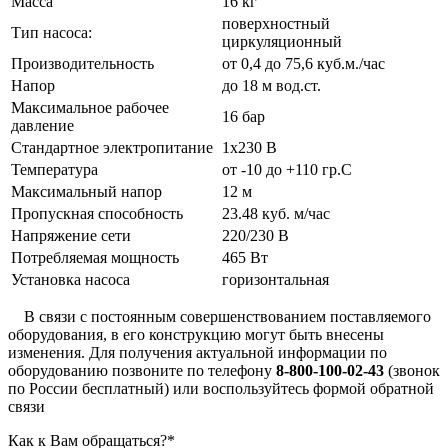
Масса
16 кг
поверхностный
Тип насоса:
циркуляционный
Производительность
от 0,4 до 75,6 куб.м./час
Напор
до 18 м вод.ст.
Максимальное рабочее
16 бар
давление
Стандартное электропитание
1x230 В
Температура
от -10 до +110 гр.С
Максимальный напор
12 м
Пропускная способность
23.48 куб. м/час
Напряжение сети
220/230 В
Потребляемая мощность
465 Вт
Установка насоса
горизонтальная
В связи с постоянным совершенствованием поставляемого
оборудования, в его конструкцию могут быть внесены
изменения. Для получения актуальной информации по
оборудованию позвоните по телефону
8-800-100-02-43
(звонок
по России бесплатный) или воспользуйтесь формой обратной
связи
Как к Вам обращаться?
*