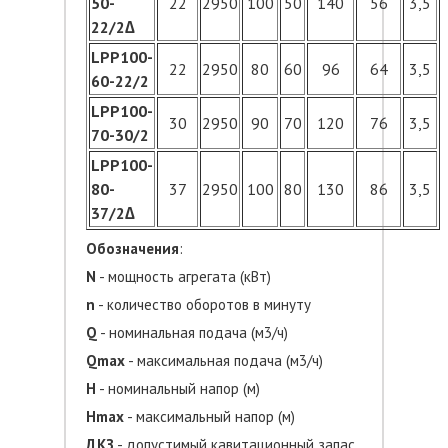
50-
22
2950
100
50
140
56
3,5
22/2∆
LPP100-
22
2950
80
60
96
64
3,5
60-22/2
LPP100-
30
2950
90
70
120
76
3,5
70-30/2
LPP100-
80-
37
2950
100
80
130
86
3,5
37/2∆
Обозначения
:
N
- мощность агрегата (кВт)
n
- количество оборотов в минуту
Q
- номинальная подача (м3/ч)
Qmax
- максимальная подача (м3/ч)
H
- номинальный напор (м)
Hmax
- максимальный напор (м)
ДКЗ
- допустимый кавитационный запас