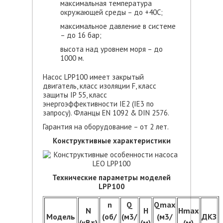
максимальная температура
окружающей среды – до +40С;
максимальное давление в системе
– до 16 бар;
высота над уровнем моря – до
1000 м.
Насос LPP100 имеет закрытый
двигатель, класс изоляции F, класс
защиты IP 55, класс
энергоэффективности IE2 (IE3 по
запросу). Фланцы EN 1092 & DIN 2576.
Гарантия на оборудование – от 2 лет.
Конструктивные характеристики
Технические параметры моделей
LPP100
n
Q
Qmax
N
H
Hmax
Модель
(об/
(м3/
(м3/
ДКЗ
(кВт)
(м)
(м)