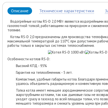
Описание
Технические характеристики
З
Водогрейные котлы RS-D 2,0 МВт являются водогрейными в
газоплотной топкой, работающими на природном и сжиженном
топливе.
Котлы RS-D 2,0 предназначены для производства теплофика
максимальной температурой до 110°С при допустимом рабоче
работы только в закрытых системах теплоснабжения.
Особенности котлов RS-D:
Высокий КПД - 95%
Гарантия на теплообменник - 5 лет.
Компактные, удобные габариты котла. Благодаря приме
удалось объединить радиационную и конвективную пове
Топка котла имеет меньшее аэродинамическое сопроти
жаротрубными котлами, так как дымовые газы не возвра
уходят сразу в газоход по всей площади топки, что поз
меньшего типоразмера и снижать уровень шума при рабо