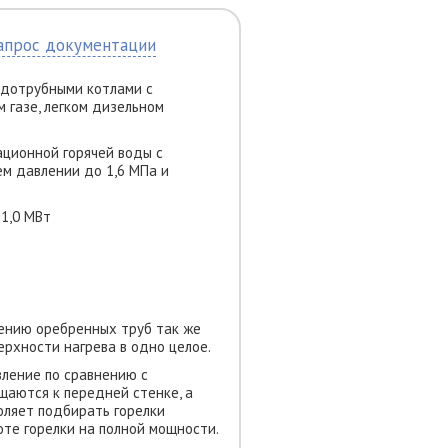
апрос документации
одотрубными котлами с
 газе, легком дизельном
ционной горячей воды с
м давлении до 1,6 МПа и
нению оребренных труб так же
рхности нагрева в одно целое.
вление
по сравнению с
щаются к передней стенке, а
воляет подбирать горелки
те горелки на полной мощности.