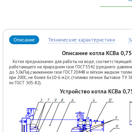
Описание
Технические характеристики
З
Описание котла КСВа 0,7
Котел предназначен для работы на воде, соответствующей 
работающего на природном газе ГОСТ5542 (среднего давлени
до 5,0кПа),сжиженном газе ГОСТ20448 и лёгком жидком топли
при 200С, не более 6х10-6 м2/с (топливо печное бытовое ТУ 3
по ГОСТ 305-82).
Устройство котла КСВа 0,7