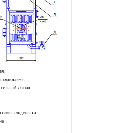
ал.
оохлаждаемая.
тельный клапан.
я слива конденсата
ма