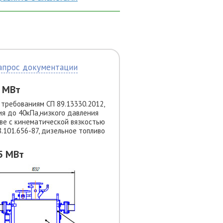
апрос документации
5 МВт
требованиям СП 89.13330.2012,
я до 40кПа,низкого давления
ве с кинематической вязкостью
8.101.656-87, дизельное топливо
5 МВт