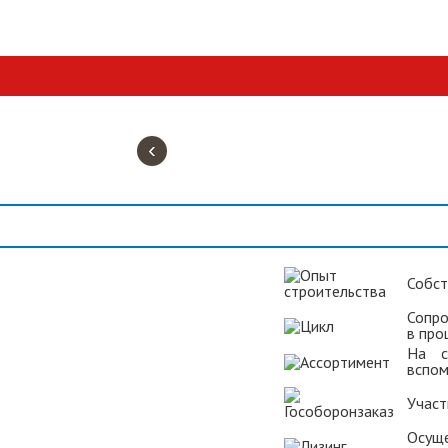
‹
Собст
Сопро
в про
На с
вспом
Участ
Осущ