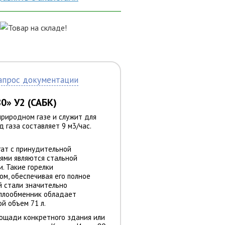
апрос документации
80
»
У2 (САБК)
природном газе и служит для
 газа составляет 9 м3/час.
гат с принудительной
тями являются стальной
. Такие горелки
м, обеспечивая его полное
й стали значительно
теплообменник обладает
й объем 71 л.
лощади конкретного здания или