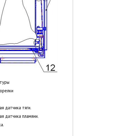
атуры
горелки
ая датчика тяги.
ая датчика пламяни.
ка.