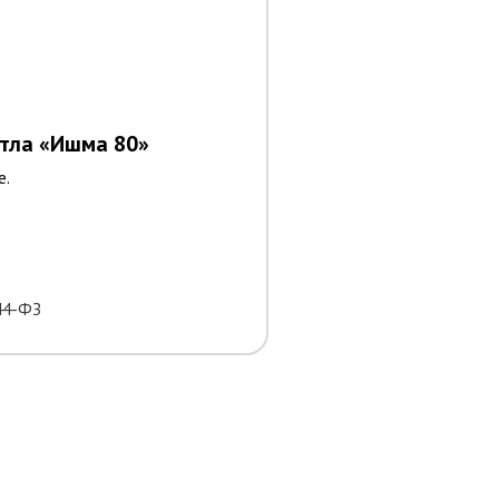
отла
«Ишма 80»
е.