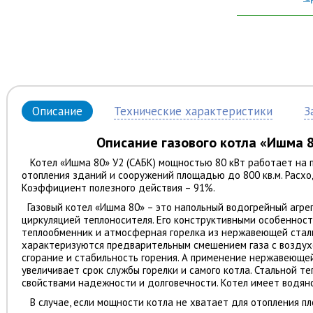
Описание
Технические характеристики
З
Описание газового котла
«
Ишма 
Котел
«Ишма 80»
У2 (САБК) мощностью 80 кВт работает на 
отопления зданий и сооружений площадью до 800 кв.м. Расход
Коэффициент полезного действия – 91%.
Газовый котел
«Ишма 80»
– это напольный водогрейный агре
циркуляцией теплоносителя. Его конструктивными особеннос
теплообменник и атмосферная горелка из нержавеющей стали
характеризуются предварительным смешением газа с воздухо
сгорание и стабильность горения. А применение нержавеюще
увеличивает срок службы горелки и самого котла. Стальной 
свойствами надежности и долговечности. Котел имеет водяно
В случае, если мощности котла не хватает для отопления п