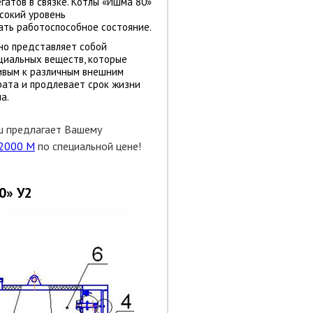
гатов в связке. Котлы
«Ишма 80»
ысокий уровень
ать работоспособное состояние.
но представляет собой
циальных веществ, которые
чивым к различным внешним
рата и продлевает срок жизни
а.
ш предлагает Вашему
 2000 M
по специальной цене!
0»
У2