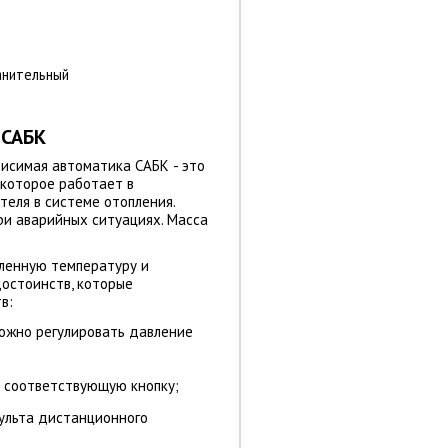
анительный
 САБК
висимая автоматика САБК
- это
 которое работает в
еля в системе отопления.
ри аварийных ситуациях. Масса
ленную температуру и
достоинств, которые
в:
можно регулировать давление
 соответствующую кнопку;
ульта дистанционного